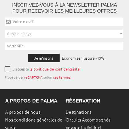
INSCRIVEZ-VOUS À LA NEWSLETTER PALMA
POUR RECEVOIR LES MEILLEURES OFFRES
Je m’inscris
Economiser jusqu'à -40%
J’accepte
la politique de confidentialité
Protégé par
reCAPTCHA
selon
ces termes
.
A PROPOS DE PALMA
RÉSERVATION
A propos de nous
Destinations
Nos conditions générales de
Circuits Accompagnés
vente
Voyage individuel