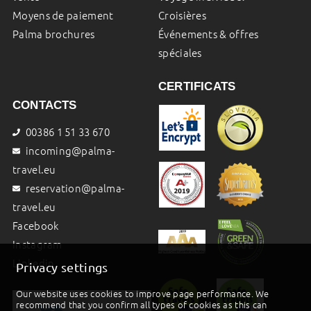
Moyens de paiement
Croisières
Palma brochures
Événements & offres
spéciales
CERTIFICATS
CONTACTS
00386 1 51 33 670
incoming@palma-
travel.eu
reservation@palma-
travel.eu
Facebook
Instagram
Linkedin
Privacy settings
Our website uses cookies to improve page performance. We
recommend that you confirm all types of cookies as this can